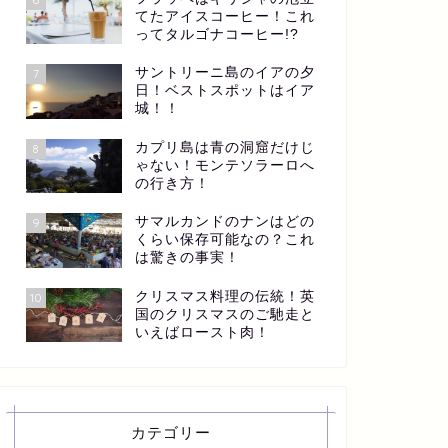
てたアイスコーヒー！これ
ってタルゴナコーヒー!?
サントリーニ島のイアの夕
7
日！ベストスポットはイア
城！！
カプリ島は青の洞窟だけじ
8
ゃない！モンテソラーロへ
の行き方！
サマルカンドのナンはどの
9
くらい保存可能なの？これ
は驚きの事実！
クリスマス料理の伝統！英
10
国のクリスマスのご馳走と
いえばロースト肉！
カテゴリー