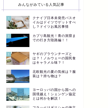
みんながみている人気記事
クナイプ日本未発売バスオ
1
イルはドイツでゲットすべ
し？ドイツお風呂事情
カプリ島観光！青の洞窟ま
2
での行き方陸路編！！
ヤギのブラウンチーズと
3
は？！ノルウェーの国民食
はキャラメル味？！
北欧観光の夏の気候は？服
4
装は？持ち物は？
ヨーロッパの国から国への
5
国境越え！シェンゲン協定
とは何かを解説！
フラッペはギリシャの泡立
6