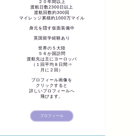
２０年間以上
渡航日数2300日以上
渡航回数約300回
マイレッジ累積約1000万マイル
身元を隠す仮面装備中
英国留学経験あり
世界の５大陸
５６か国訪問
渡航先は主にヨーロッパ
（１回平均８日間⇒
月に２回）
プロフィール画像を
クリックすると
詳しいプロフィールへ
飛びます。
プロフィール