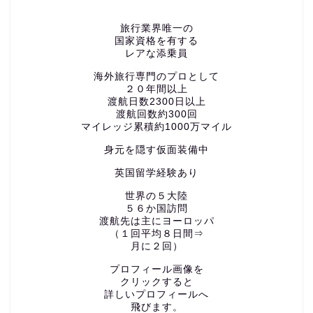
旅行業界唯一の
国家資格を有する
レアな添乗員
海外旅行専門のプロとして
２０年間以上
渡航日数2300日以上
渡航回数約300回
マイレッジ累積約1000万マイル
身元を隠す仮面装備中
英国留学経験あり
世界の５大陸
５６か国訪問
渡航先は主にヨーロッパ
（１回平均８日間⇒
月に２回）
プロフィール画像を
クリックすると
詳しいプロフィールへ
飛びます。