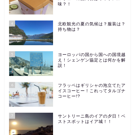
味？！
4
北欧観光の夏の気候は？服装は？
持ち物は？
5
ヨーロッパの国から国への国境越
え！シェンゲン協定とは何かを解
説！
6
フラッペはギリシャの泡立てたア
イスコーヒー！これってタルゴナ
コーヒー!?
7
サントリーニ島のイアの夕日！ベ
ストスポットはイア城！！