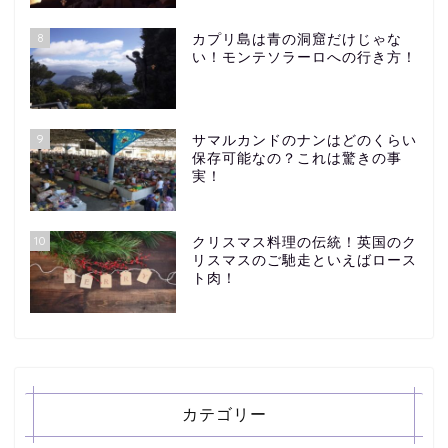
8
カプリ島は青の洞窟だけじゃな
い！モンテソラーロへの行き方！
9
サマルカンドのナンはどのくらい
保存可能なの？これは驚きの事
実！
10
クリスマス料理の伝統！英国のク
リスマスのご馳走といえばロース
ト肉！
カテゴリー