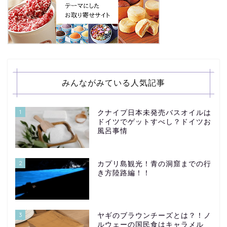
みんながみている人気記事
1
クナイプ日本未発売バスオイルは
ドイツでゲットすべし？ドイツお
風呂事情
2
カプリ島観光！青の洞窟までの行
き方陸路編！！
3
ヤギのブラウンチーズとは？！ノ
ルウェーの国民食はキャラメル